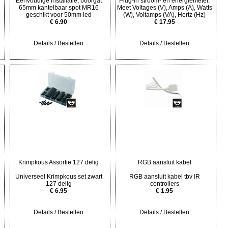
Eenvoudige installatie, boorgat
Plug-in stroom- en energiemeter.
65mm kantelbaar spot MR16
Meet Voltages (V), Amps (A), Watts
geschikt voor 50mm led
(W), Voltamps (VA), Hertz (Hz)
€ 6.90
€ 17.95
Details / Bestellen
Details / Bestellen
Krimpkous Assortie 127 delig
RGB aansluit kabel
Universeel Krimpkous set zwart
RGB aansluit kabel tbv IR
127 delig
controllers
€ 6.95
€ 1.95
Details / Bestellen
Details / Bestellen