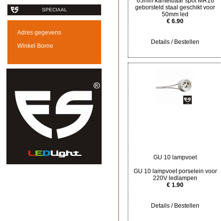
65mm kantelbaar spot MR16
geborsteld staal geschikt voor
SPECIAAL
50mm led
€ 6.90
Adres gegevens
Details / Bestellen
Winkel Borne
GU 10 lampvoet
GU 10 lampvoet porselein voor
220V ledlampen
€ 1.90
Details / Bestellen