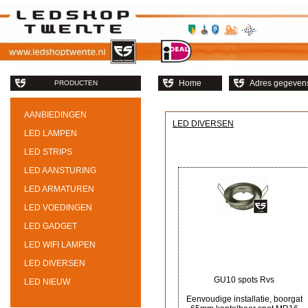
Home
Adres gegeven
PRODUCTEN
AANBIEDINGEN
LED DIVERSEN
LED LAMPEN
LED STRIPS
LED AANSTURING
LED ARMATUREN
LED VOEDINGEN
LED GADGET
LED WIFI LAMPEN
LED DIVERSEN
GU10 spots Rvs
LED NIEUW
Eenvoudige installatie, boorgat