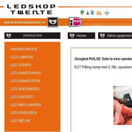
Home
Adres gegeven
PRODUCTEN
AANBIEDINGEN
LED LAMPEN
Sengled PULSE Solo is een speake
LED STRIPS
E27 Fitting lamp met 2 JBL speaker
LED AANSTURING
LED ARMATUREN
LED VOEDINGEN
LED GADGET
LED WIFI LAMPEN
LED DIVERSEN
LED NIEUW