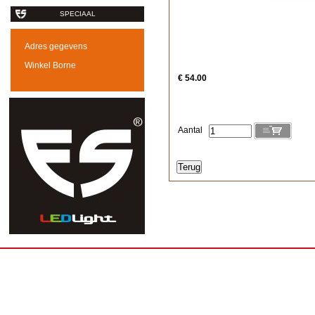
SPECIAAL
Adres gegevens
Winkel Borne
€ 54.00
Aantal